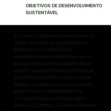
OBJETIVOS DE DESENVOLVIMENTO
SUSTENTÁVEL
É um valor fundamental que queremos
refletir em todas as nossas ações. No
FESTIVAL MAR DE MÚSICA
,
acreditamos que a música deve ser um
espaço de inclusão e igualdade. Nesse
sentido, vamos promover a participação
igualitária de homens, mulheres e não
binários, em todas as etapas do evento,
garantir que as oportunidades de
inscrição, seleção e premiação sejam
justas e equitativas, e realizar atividades